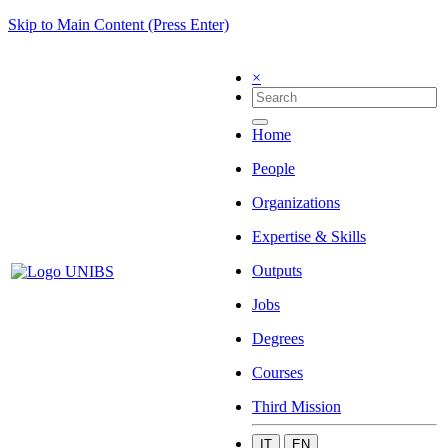
Skip to Main Content (Press Enter)
×
Home
People
Organizations
Expertise & Skills
Outputs
Jobs
Degrees
Courses
Third Mission
IT
EN