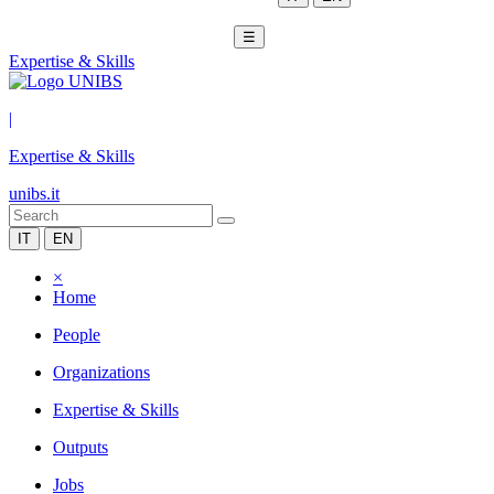
☰
Expertise & Skills
|
Expertise & Skills
unibs.it
IT
EN
×
Home
People
Organizations
Expertise & Skills
Outputs
Jobs