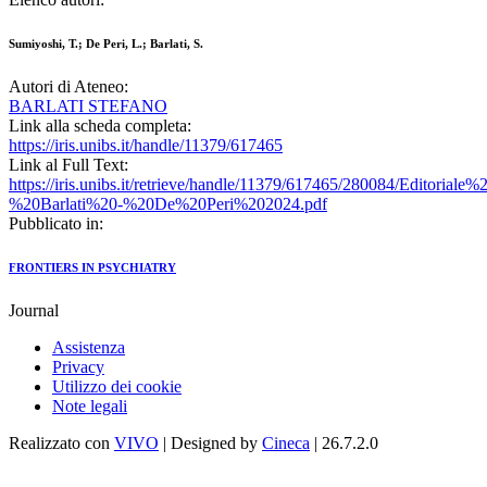
Sumiyoshi, T.; De Peri, L.; Barlati, S.
Autori di Ateneo:
BARLATI STEFANO
Link alla scheda completa:
https://iris.unibs.it/handle/11379/617465
Link al Full Text:
https://iris.unibs.it/retrieve/handle/11379/617465/280084/Editor
%20Barlati%20-%20De%20Peri%202024.pdf
Pubblicato in:
FRONTIERS IN PSYCHIATRY
Journal
Assistenza
Privacy
Utilizzo dei cookie
Note legali
Realizzato con
VIVO
| Designed by
Cineca
| 26.7.2.0