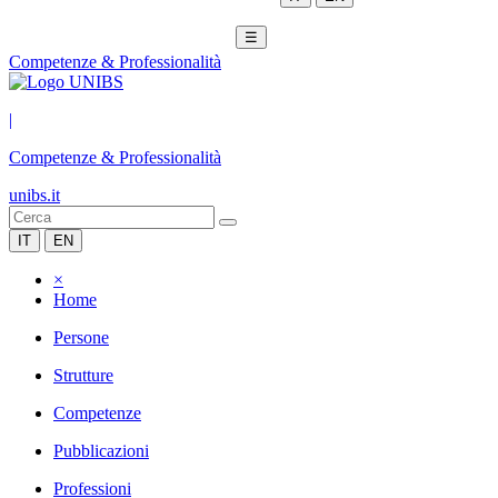
☰
Competenze & Professionalità
|
Competenze & Professionalità
unibs.it
IT
EN
×
Home
Persone
Strutture
Competenze
Pubblicazioni
Professioni