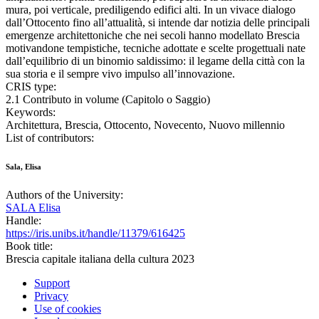
mura, poi verticale, prediligendo edifici alti. In un vivace dialogo
dall’Ottocento fino all’attualità, si intende dar notizia delle principali
emergenze architettoniche che nei secoli hanno modellato Brescia
motivandone tempistiche, tecniche adottate e scelte progettuali nate
dall’equilibrio di un binomio saldissimo: il legame della città con la
sua storia e il sempre vivo impulso all’innovazione.
CRIS type:
2.1 Contributo in volume (Capitolo o Saggio)
Keywords:
Architettura, Brescia, Ottocento, Novecento, Nuovo millennio
List of contributors:
Sala, Elisa
Authors of the University:
SALA Elisa
Handle:
https://iris.unibs.it/handle/11379/616425
Book title:
Brescia capitale italiana della cultura 2023
Support
Privacy
Use of cookies