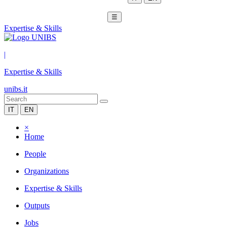
☰
Expertise & Skills
|
Expertise & Skills
unibs.it
IT
EN
×
Home
People
Organizations
Expertise & Skills
Outputs
Jobs