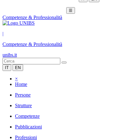
☰
Competenze & Professionalità
|
Competenze & Professionalità
unibs.it
IT
EN
×
Home
Persone
Strutture
Competenze
Pubblicazioni
Professioni