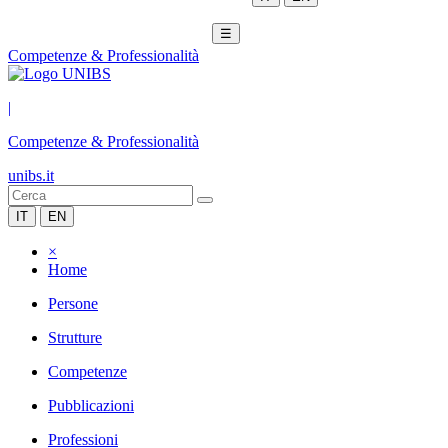
☰
Competenze & Professionalità
|
Competenze & Professionalità
unibs.it
IT
EN
×
Home
Persone
Strutture
Competenze
Pubblicazioni
Professioni