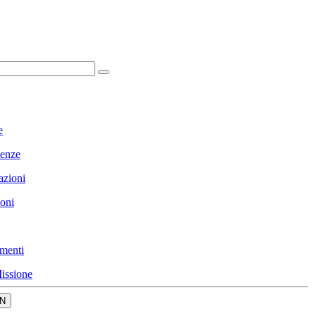
e
enze
azioni
ioni
menti
issione
N