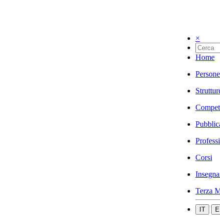
×
Home
Persone
Struttur
Compet
Pubblic
Profess
Corsi
Insegna
Terza M
IT
E