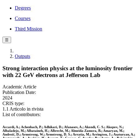
Degrees
Courses
Third Mission
☰
Outputs
Strong interaction physics at the luminosity frontier
with 22 GeV electrons at Jefferson Lab
Academic Article
Publication Date:
2024
CRIS type:
1.1 Articolo in rivista
List of contributors:
Accardi, A.; Achenbach, P.; Adhikari, D.; Afanasev, A.; Akondi, C. S.; Akopov, N.;
Albaladejo, M.; Albataineh, H.; Albrecht, M.; Almeida-Zamora, B.; Amaryan, M.;
Androić, D.; Armstrong, W.; Armstrong, D. S.; Arratia, M.; Arrington, J.; Asaturyan, A.;