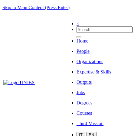
Skip to Main Content (Press Enter)
×
Home
People
Organizations
Expertise & Skills
Outputs
Jobs
Degrees
Courses
Third Mission
IT
EN