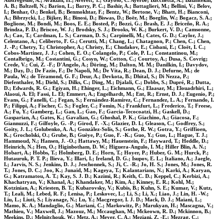
Austregesilo, A.; Avakian, H.; Averett, T.; Gayoso, C. Ayerbe; Bacchetta, A.; Balantekin,
A. B.; Baltzell, N.; Barion, L.; Barry, P. C.; Bashir, A.; Battaglieri, M.; Bellini, V.; Belov,
I.; Benhar, O.; Benkel, B.; Benmokhtar, F.; Bentz, W.; Bertone, V.; Bhatt, H.; Bianconi,
A.; Bibrzycki, L.; Bijker, R.; Binosi, D.; Biswas, D.; Boër, M.; Boeglin, W.; Bogacz, S. A.;
Boglione, M.; Bondí, M.; Boos, E. E.; Bosted, P.; Bozzi, G.; Brash, E. J.; Briceño, R. A.;
Brindza, P. D.; Briscoe, W. J.; Brodsky, S. J.; Brooks, W. K.; Burkert, V. D.; Camsonne,
A.; Cao, T.; Cardman, L. S.; Carman, D. S.; Carpinelli, M.; Cates, G. D.; Caylor, J.;
Celentano, A.; Celiberto, F. G.; Cerutti, M.; Chang, L.; Chatagnon, P.; Chen, C.; Chen,
J. -P.; Chetry, T.; Christopher, A.; Christy, E.; Chudakov, E.; Cisbani, E.; Cloët, I. C.;
Cobos-Martinez, J. J.; Cohen, E. O.; Colangelo, P.; Cole, P. L.; Constantinou, M.;
Contalbrigo, M.; Costantini, G.; Cosyn, W.; Cotton, C.; Courtoy, A.; Dusa, S. Covrig;
Crede, V.; Cui, Z. -F.; D'Angelo, A.; Döring, M.; Dalton, M. M.; Danilkin, I.; Davydov,
M.; Day, D.; De Fazio, F.; De Napoli, M.; De Vita, R.; Dean, D. J.; Defurne, M.; de
Paula, W.; de Téramond, G. F.; Deur, A.; Devkota, B.; Dhital, S.; Di Nezza, P.;
Diefenthaler, M.; Diehl, S.; Dilks, C.; Ding, M.; Djalali, C.; Dobbs, S.; Dupré, R.; Dutta,
D.; Edwards, R. G.; Egiyan, H.; Ehinger, L.; Eichmann, G.; Elaasar, M.; Elouadrhiri, L.;
Alaoui, A. El; Fassi, L. El; Emmert, A.; Engelhardt, M.; Ent, R.; Ernst, D. J.; Eugenio, P.;
Evans, G.; Fanelli, C.; Fegan, S.; Fernández-Ramírez, C.; Fernandez, L. A.; Fernando, I.
P.; Filippi, A.; Fischer, C. S.; Fogler, C.; Fomin, N.; Frankfurt, L.; Frederico, T.; Freese,
A.; Fu, Y.; Gamberg, L.; Gan, L.; Gao, F.; Garcia-Tecocoatzi, H.; Gaskell, D.;
Gasparian, A.; Gates, K.; Gavalian, G.; Ghoshal, P. K.; Giachino, A.; Giacosa, F.;
Giannuzzi, F.; Gilfoyle, G. -P.; Girod, F. -X.; Glazier, D. I.; Gleason, C.; Godfrey, S.;
Goity, J. L.; Golubenko, A. A.; Gonzàlez-Solís, S.; Gothe, R. W.; Gotra, Y.; Griffioen,
K.; Grocholski, O.; Grube, B.; Guèye, P.; Guo, F. -K.; Guo, Y.; Guo, L.; Hague, T. J.;
Hammoud, N.; Hansen, J. -O.; Hattawy, M.; Hauenstein, F.; Hayward, T.; Heddle, D.;
Heinrich, N.; Hen, O.; Higinbotham, D. W.; Higuera-Angulo, I. M.; Hiller Blin, A. N.;
Hobart, A.; Hobbs, T.; Holmberg, D. E.; Horn, T.; Hoyer, P.; Huber, G. M.; Hurck, P.;
Hutauruk, P. T. P.; Ilieva, Y.; Illari, I.; Ireland, D. G.; Isupov, E. L.; Italiano, A.; Jaegle,
I.; Jarvis, N. S.; Jenkins, D. J.; Jeschonnek, S.; Ji, C. -R.; Jo, H. S.; Jones, M.; Jones, R.
T.; Jones, D. C.; Joo, K.; Junaid, M.; Kageya, T.; Kalantarians, N.; Karki, A.; Karyan,
G.; Katramatou, A. T.; Kay, S. J. D.; Kazimi, R.; Keith, C. D.; Keppel, C.; Kerbizi, A.;
Khachatryan, V.; Khanal, A.; Khandaker, M.; Kim, A.; Kinney, E. R.; Kohl, M.;
Kotzinian, A.; Kriesten, B. T.; Kubarovsky, V.; Kubis, B.; Kuhn, S. E.; Kumar, V.; Kutz,
T.; Leali, M.; Lebed, R. F.; Lenisa, P.; Leskovec, L.; Li, S.; Li, X.; Liao, J.; Lin, H. -W.;
Liu, L.; Liuti, S.; Liyanage, N.; Lu, Y.; Macgregor, I. J. D.; Mack, D. J.; Maiani, L.;
Mamo, K. A.; Mandaglio, G.; Mariani, C.; Markowitz, P.; Marukyan, H.; Mascagna, V.;
Mathieu, V.; Maxwell, J.; Mazouz, M.; Mccaughan, M.; Mckeown, R. D.; Mckinnon, B.;
Meekins, D.; Melnitchouk, W.; Metz, A.; Meyer, C. A.; Meziani, Z. -E.; Mezrag, C.;