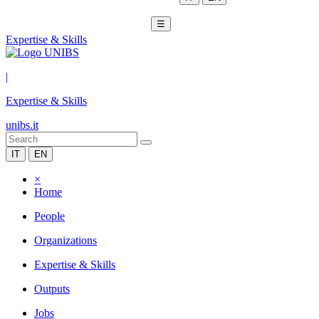
☰
Expertise & Skills
|
Expertise & Skills
unibs.it
IT
EN
×
Home
People
Organizations
Expertise & Skills
Outputs
Jobs