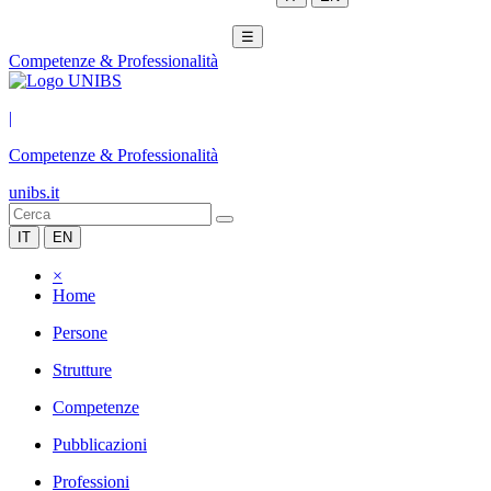
☰
Competenze & Professionalità
|
Competenze & Professionalità
unibs.it
IT
EN
×
Home
Persone
Strutture
Competenze
Pubblicazioni
Professioni