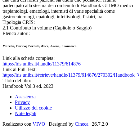
partecipato alla stesura dei con tenuti di Handbook GITMO medici
trapiantologi, ematologi, internisti di varie specialità come
gastroenterologi, epatologi, infettivologi, fisiatri, tra
Tipologia CRIS:
2.1 Contributo in volume (Capitolo o Saggio)
Elenco autori:
Morello, Enrico; Bertulli, Alice; Arena, Francesco
Link alla scheda completa:
https://iris.unibs.it/handle/11379/614876
Link al Full Text:
https://iris.unibs.it/retrieve/handle/11379/614876/270302/Handboo
Titolo del libro:
Handbook Vol.3 ed. 2023
Assistenza
Privacy
Utilizzo dei cookie
Note legali
Realizzato con
VIVO
| Designed by
Cineca
| 26.7.2.0