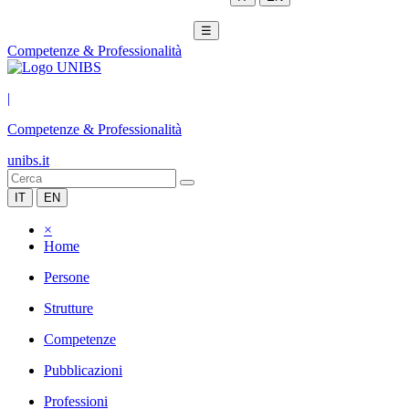
☰
Competenze & Professionalità
|
Competenze & Professionalità
unibs.it
IT
EN
×
Home
Persone
Strutture
Competenze
Pubblicazioni
Professioni