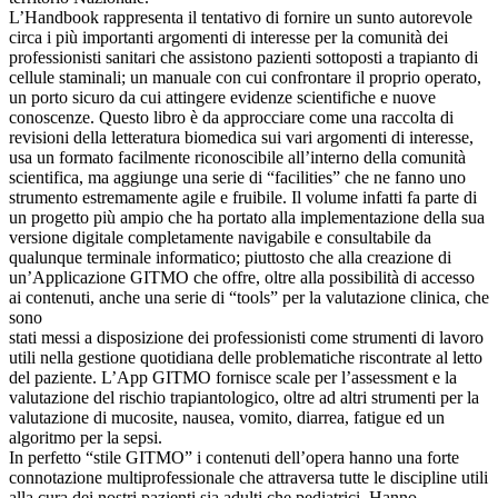
L’Handbook rappresenta il tentativo di fornire un sunto autorevole
circa i più importanti argomenti di interesse per la comunità dei
professionisti sanitari che assistono pazienti sottoposti a trapianto di
cellule staminali; un manuale con cui confrontare il proprio operato,
un porto sicuro da cui attingere evidenze scientifiche e nuove
conoscenze. Questo libro è da approcciare come una raccolta di
revisioni della letteratura biomedica sui vari argomenti di interesse,
usa un formato facilmente riconoscibile all’interno della comunità
scientifica, ma aggiunge una serie di “facilities” che ne fanno uno
strumento estremamente agile e fruibile. Il volume infatti fa parte di
un progetto più ampio che ha portato alla implementazione della sua
versione digitale completamente navigabile e consultabile da
qualunque terminale informatico; piuttosto che alla creazione di
un’Applicazione GITMO che offre, oltre alla possibilità di accesso
ai contenuti, anche una serie di “tools” per la valutazione clinica, che
sono
stati messi a disposizione dei professionisti come strumenti di lavoro
utili nella gestione quotidiana delle problematiche riscontrate al letto
del paziente. L’App GITMO fornisce scale per l’assessment e la
valutazione del rischio trapiantologico, oltre ad altri strumenti per la
valutazione di mucosite, nausea, vomito, diarrea, fatigue ed un
algoritmo per la sepsi.
In perfetto “stile GITMO” i contenuti dell’opera hanno una forte
connotazione multiprofessionale che attraversa tutte le discipline utili
alla cura dei nostri pazienti sia adulti che pediatrici. Hanno