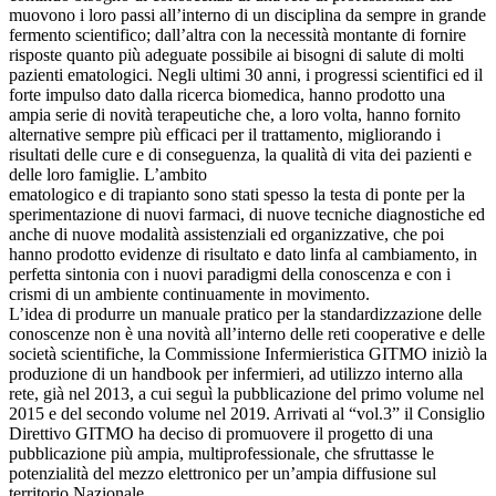
muovono i loro passi all’interno di un disciplina da sempre in grande
fermento scientifico; dall’altra con la necessità montante di fornire
risposte quanto più adeguate possibile ai bisogni di salute di molti
pazienti ematologici. Negli ultimi 30 anni, i progressi scientifici ed il
forte impulso dato dalla ricerca biomedica, hanno prodotto una
ampia serie di novità terapeutiche che, a loro volta, hanno fornito
alternative sempre più efficaci per il trattamento, migliorando i
risultati delle cure e di conseguenza, la qualità di vita dei pazienti e
delle loro famiglie. L’ambito
ematologico e di trapianto sono stati spesso la testa di ponte per la
sperimentazione di nuovi farmaci, di nuove tecniche diagnostiche ed
anche di nuove modalità assistenziali ed organizzative, che poi
hanno prodotto evidenze di risultato e dato linfa al cambiamento, in
perfetta sintonia con i nuovi paradigmi della conoscenza e con i
crismi di un ambiente continuamente in movimento.
L’idea di produrre un manuale pratico per la standardizzazione delle
conoscenze non è una novità all’interno delle reti cooperative e delle
società scientifiche, la Commissione Infermieristica GITMO iniziò la
produzione di un handbook per infermieri, ad utilizzo interno alla
rete, già nel 2013, a cui seguì la pubblicazione del primo volume nel
2015 e del secondo volume nel 2019. Arrivati al “vol.3” il Consiglio
Direttivo GITMO ha deciso di promuovere il progetto di una
pubblicazione più ampia, multiprofessionale, che sfruttasse le
potenzialità del mezzo elettronico per un’ampia diffusione sul
territorio Nazionale.