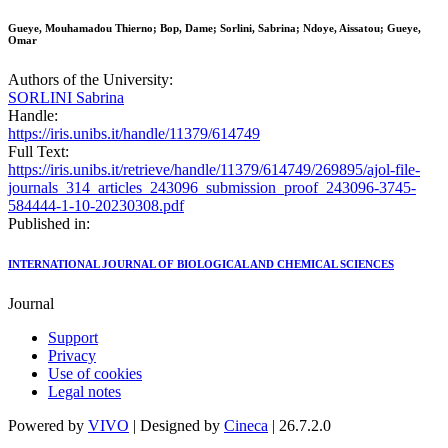
Gueye, Mouhamadou Thierno; Bop, Dame; Sorlini, Sabrina; Ndoye, Aissatou; Gueye,
Omar
Authors of the University:
SORLINI Sabrina
Handle:
https://iris.unibs.it/handle/11379/614749
Full Text:
https://iris.unibs.it/retrieve/handle/11379/614749/269895/ajol-file-
journals_314_articles_243096_submission_proof_243096-3745-
584444-1-10-20230308.pdf
Published in:
INTERNATIONAL JOURNAL OF BIOLOGICAL AND CHEMICAL SCIENCES
Journal
Support
Privacy
Use of cookies
Legal notes
Powered by
VIVO
| Designed by
Cineca
| 26.7.2.0