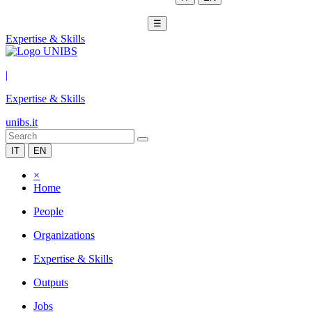
☰
Expertise & Skills
|
Expertise & Skills
unibs.it
IT
EN
×
Home
People
Organizations
Expertise & Skills
Outputs
Jobs