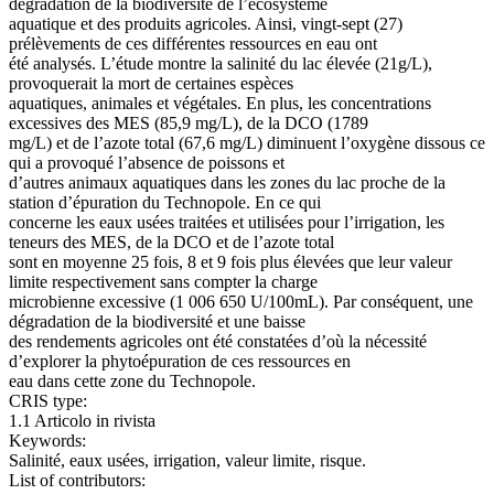
dégradation de la biodiversité de l’écosystème
aquatique et des produits agricoles. Ainsi, vingt-sept (27)
prélèvements de ces différentes ressources en eau ont
été analysés. L’étude montre la salinité du lac élevée (21g/L),
provoquerait la mort de certaines espèces
aquatiques, animales et végétales. En plus, les concentrations
excessives des MES (85,9 mg/L), de la DCO (1789
mg/L) et de l’azote total (67,6 mg/L) diminuent l’oxygène dissous ce
qui a provoqué l’absence de poissons et
d’autres animaux aquatiques dans les zones du lac proche de la
station d’épuration du Technopole. En ce qui
concerne les eaux usées traitées et utilisées pour l’irrigation, les
teneurs des MES, de la DCO et de l’azote total
sont en moyenne 25 fois, 8 et 9 fois plus élevées que leur valeur
limite respectivement sans compter la charge
microbienne excessive (1 006 650 U/100mL). Par conséquent, une
dégradation de la biodiversité et une baisse
des rendements agricoles ont été constatées d’où la nécessité
d’explorer la phytoépuration de ces ressources en
eau dans cette zone du Technopole.
CRIS type:
1.1 Articolo in rivista
Keywords:
Salinité, eaux usées, irrigation, valeur limite, risque.
List of contributors: