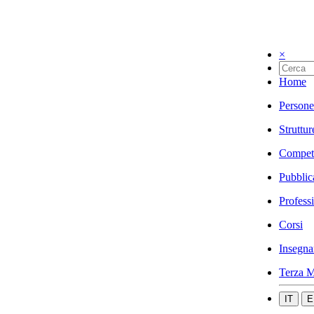
×
Home
Persone
Struttur
Compet
Pubblic
Profess
Corsi
Insegna
Terza M
IT
E