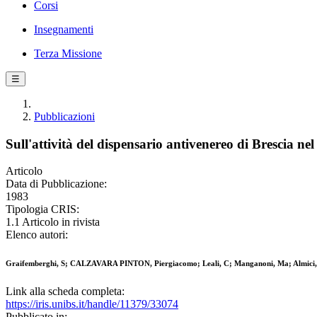
Corsi
Insegnamenti
Terza Missione
☰
Pubblicazioni
Sull'attività del dispensario antivenereo di Brescia n
Articolo
Data di Pubblicazione:
1983
Tipologia CRIS:
1.1 Articolo in rivista
Elenco autori:
Graifemberghi, S; CALZAVARA PINTON, Piergiacomo; Leali, C; Manganoni, Ma; Almici,
Link alla scheda completa:
https://iris.unibs.it/handle/11379/33074
Pubblicato in: