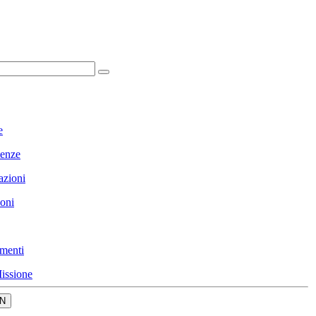
e
enze
azioni
ioni
menti
issione
N