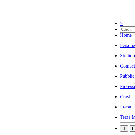
×
Home
Persone
Struttur
Compet
Pubblic
Profess
Corsi
Insegna
Terza M
IT
E