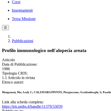
Corsi
Insegnamenti
Terza Missione
☰
Pubblicazioni
Profilo immunologico nell'alopecia areata
Articolo
Data di Pubblicazione:
1986
Tipologia CRIS:
1.1 Articolo in rivista
Elenco autori:
Manganoni, Ma; Leali, C; CALZAVARA PINTON, Piergiacomo; Graifemberghi, S; Pasolini
Link alla scheda completa:
https://iris.unibs.it/handle/11379/33059
Pubblicato in: