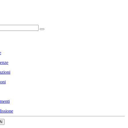
e
enze
azioni
ioni
menti
issione
N