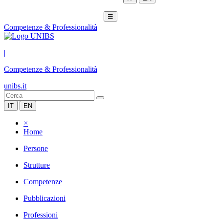
☰
Competenze & Professionalità
|
Competenze & Professionalità
unibs.it
IT
EN
×
Home
Persone
Strutture
Competenze
Pubblicazioni
Professioni