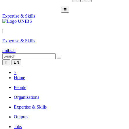
☰
Expertise & Skills
|
Expertise & Skills
unibs.it
IT
EN
×
Home
People
Organizations
Expertise & Skills
Outputs
Jobs