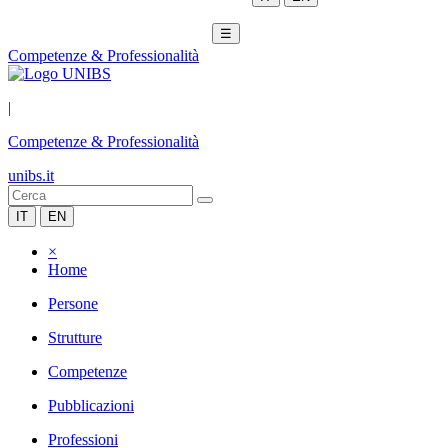
☰
Competenze & Professionalità
|
Competenze & Professionalità
unibs.it
IT
EN
×
Home
Persone
Strutture
Competenze
Pubblicazioni
Professioni