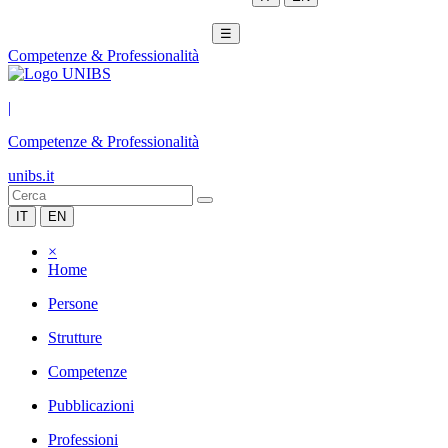
☰
Competenze & Professionalità
|
Competenze & Professionalità
unibs.it
IT
EN
×
Home
Persone
Strutture
Competenze
Pubblicazioni
Professioni