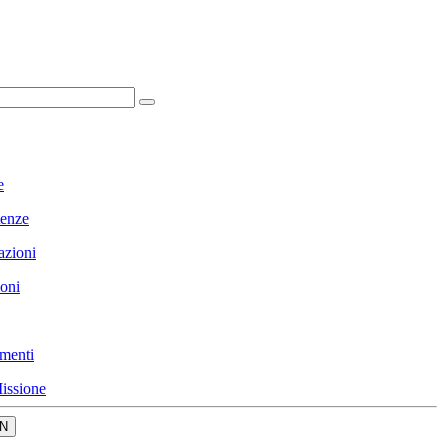
e
enze
azioni
ioni
menti
issione
N