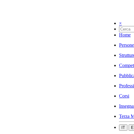
×
Home
Persone
Struttur
Compet
Pubblic
Profess
Corsi
Insegna
Terza M
IT
E