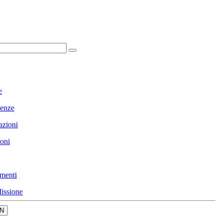
e
enze
azioni
ioni
menti
issione
N