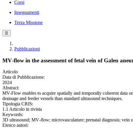
Corsi
Insegnamenti
Terza Missione
☰
Pubblicazioni
MV‐flow in the assessment of fetal vein of Galen an
Articolo
Data di Pubblicazione:
2024
Abstract:
MV-Flow enables to acquire spatially and temporally coherent data on
drainage and feeder vessels than standard ultrasound techniques.
Tipologia CRIS:
1.1 Articolo in rivista
Keywords:
3D ultrasound; MV‐flow; microvasculature; prenatal diagnosis; vein 
Elenco autori: