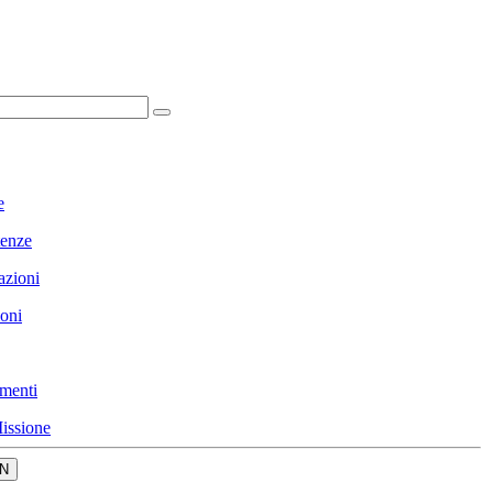
e
enze
azioni
ioni
menti
issione
N