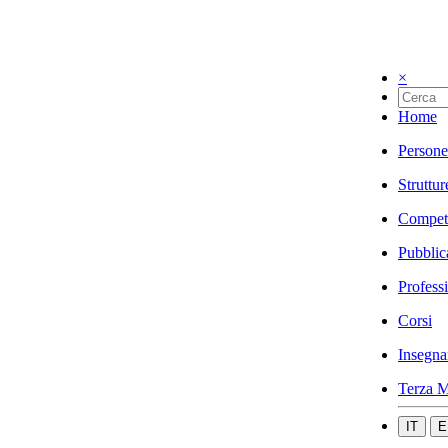
×
Home
Persone
Struttur
Compet
Pubblic
Profess
Corsi
Insegna
Terza M
IT
E