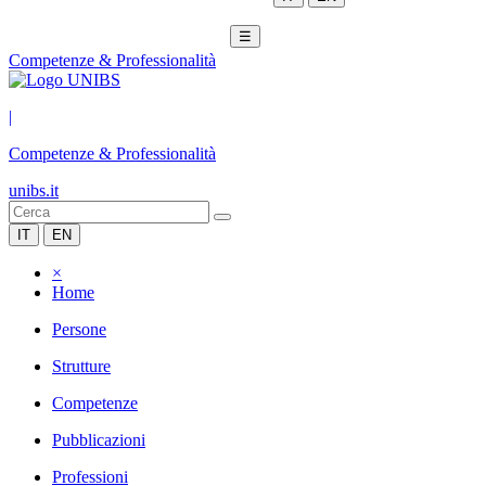
☰
Competenze & Professionalità
|
Competenze & Professionalità
unibs.it
IT
EN
×
Home
Persone
Strutture
Competenze
Pubblicazioni
Professioni