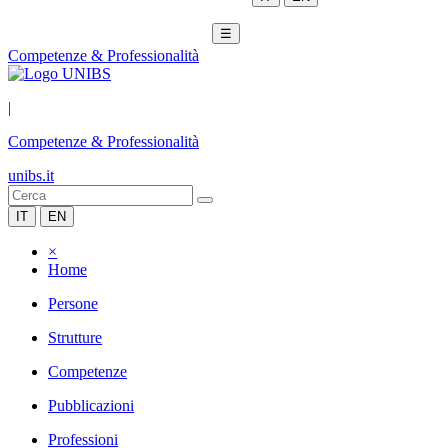
☰
Competenze & Professionalità
|
Competenze & Professionalità
unibs.it
IT
EN
×
Home
Persone
Strutture
Competenze
Pubblicazioni
Professioni