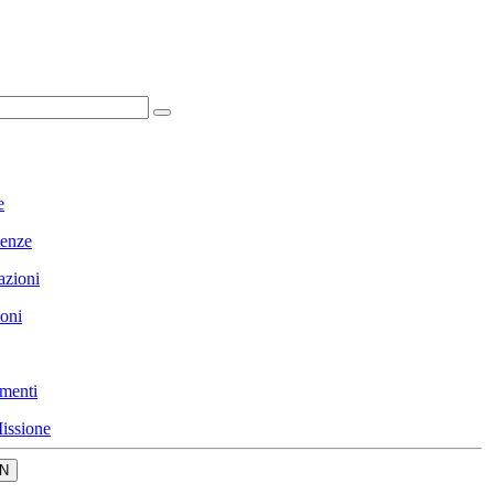
e
enze
azioni
ioni
menti
issione
N