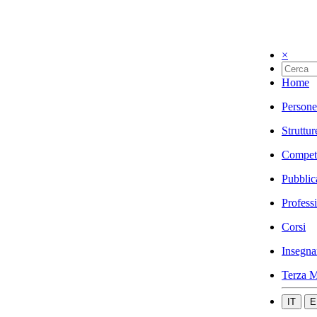
×
Home
Persone
Struttur
Compet
Pubblic
Profess
Corsi
Insegna
Terza M
IT
E