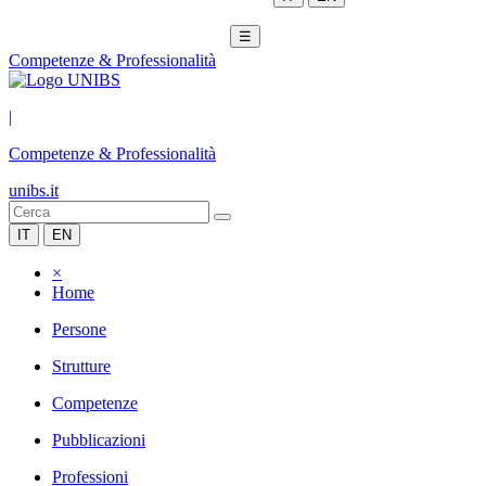
☰
Competenze & Professionalità
|
Competenze & Professionalità
unibs.it
IT
EN
×
Home
Persone
Strutture
Competenze
Pubblicazioni
Professioni