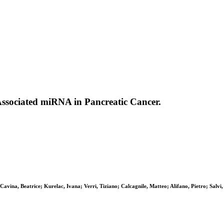
-Associated miRNA in Pancreatic Cancer.
vina, Beatrice; Kurelac, Ivana; Verri, Tiziano; Calcagnile, Matteo; Alifano, Pietro; Salvi, 