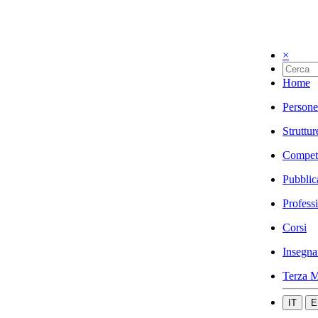
×
Home
Persone
Struttur
Compet
Pubblic
Profess
Corsi
Insegna
Terza M
IT
E