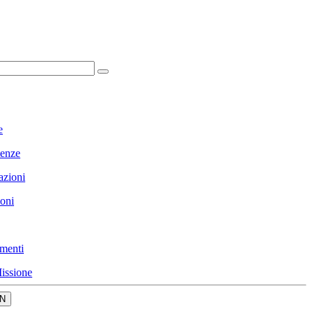
e
enze
azioni
ioni
menti
issione
N