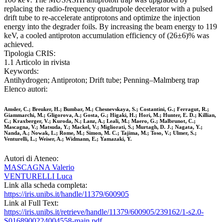
replacing the radio-frequency quadrupole decelerator with a pulsed
drift tube to re-accelerate antiprotons and optimize the injection
energy into the degrader foils. By increasing the beam energy to 119
keV, a cooled antiproton accumulation efficiency of (26±6)% was
achieved.
Tipologia CRIS:
1.1 Articolo in rivista
Keywords:
Antihydrogen; Antiproton; Drift tube; Penning–Malmberg trap
Elenco autori:
Amsler, C.; Breuker, H.; Bumbar, M.; Chesnevskaya, S.; Costantini, G.; Ferragut, R.;
Giammarchi, M.; Gligorova, A.; Gosta, G.; Higaki, H.; Hori, M.; Hunter, E. D.; Killian,
C.; Kraxberger, V.; Kuroda, N.; Lanz, A.; Leali, M.; Maero, G.; Malbrunot, C.;
Mascagna, V.; Matsuda, Y.; Mackel, V.; Migliorati, S.; Murtagh, D. J.; Nagata, Y.;
Nanda, A.; Nowak, L.; Rome, M.; Simon, M. C.; Tajima, M.; Toso, V.; Ulmer, S.;
Venturelli, L.; Weiser, A.; Widmann, E.; Yamazaki, Y.
Autori di Ateneo:
MASCAGNA Valerio
VENTURELLI Luca
Link alla scheda completa:
https://iris.unibs.it/handle/11379/600905
Link al Full Text:
https://iris.unibs.it/retrieve/handle/11379/600905/239162/1-s2.0-
S0168900224004558-main.pdf