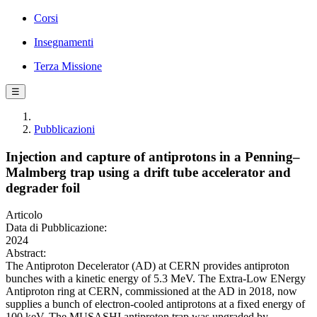
Corsi
Insegnamenti
Terza Missione
☰
Pubblicazioni
Injection and capture of antiprotons in a Penning–
Malmberg trap using a drift tube accelerator and
degrader foil
Articolo
Data di Pubblicazione:
2024
Abstract:
The Antiproton Decelerator (AD) at CERN provides antiproton
bunches with a kinetic energy of 5.3 MeV. The Extra-Low ENergy
Antiproton ring at CERN, commissioned at the AD in 2018, now
supplies a bunch of electron-cooled antiprotons at a fixed energy of
100 keV. The MUSASHI antiproton trap was upgraded by