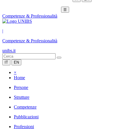
☰
Competenze & Professionalità
|
Competenze & Professionalità
unibs.it
IT
EN
×
Home
Persone
Strutture
Competenze
Pubblicazioni
Professioni