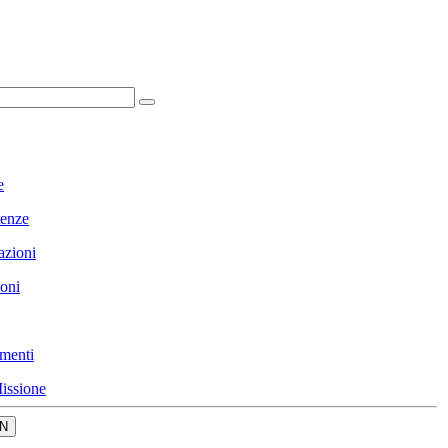
e
enze
azioni
ioni
menti
issione
N