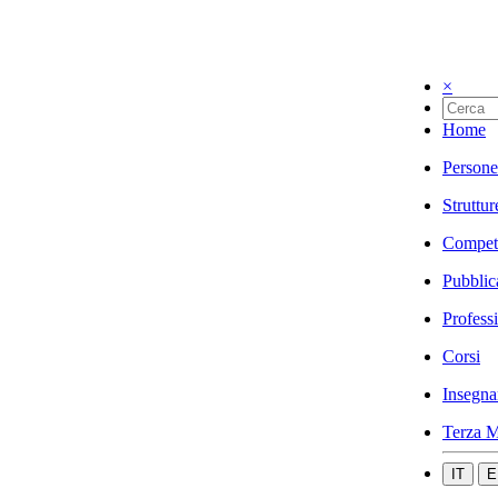
×
Home
Persone
Struttur
Compet
Pubblic
Profess
Corsi
Insegna
Terza M
IT
E