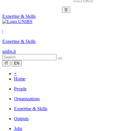
☰
Expertise & Skills
|
Expertise & Skills
unibs.it
IT
EN
×
Home
People
Organizations
Expertise & Skills
Outputs
Jobs