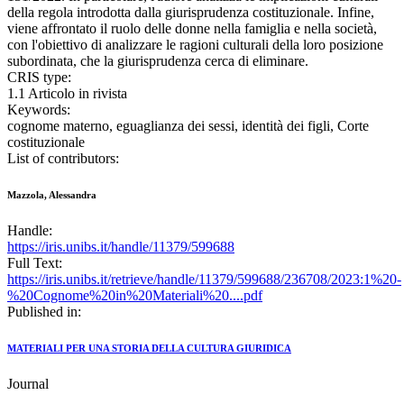
della regola introdotta dalla giurisprudenza costituzionale. Infine,
viene affrontato il ruolo delle donne nella famiglia e nella società,
con l'obiettivo di analizzare le ragioni culturali della loro posizione
subordinata, che la giurisprudenza cerca di eliminare.
CRIS type:
1.1 Articolo in rivista
Keywords:
cognome materno, eguaglianza dei sessi, identità dei figli, Corte
costituzionale
List of contributors:
Mazzola, Alessandra
Handle:
https://iris.unibs.it/handle/11379/599688
Full Text:
https://iris.unibs.it/retrieve/handle/11379/599688/236708/2023:1%20-
%20Cognome%20in%20Materiali%20....pdf
Published in:
MATERIALI PER UNA STORIA DELLA CULTURA GIURIDICA
Journal