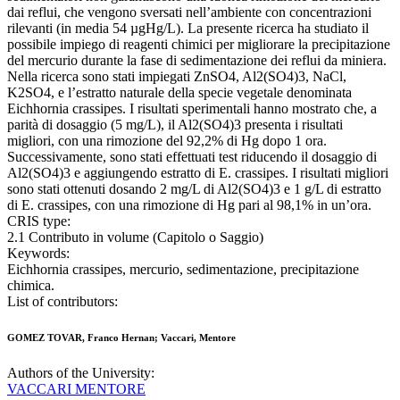
dai reflui, che vengono sversati nell’ambiente con concentrazioni
rilevanti (in media 54 µgHg/L). La presente ricerca ha studiato il
possibile impiego di reagenti chimici per migliorare la precipitazione
del mercurio durante la fase di sedimentazione dei reflui da miniera.
Nella ricerca sono stati impiegati ZnSO4, Al2(SO4)3, NaCl,
K2SO4, e l’estratto naturale della specie vegetale denominata
Eichhornia crassipes. I risultati sperimentali hanno mostrato che, a
parità di dosaggio (5 mg/L), il Al2(SO4)3 presenta i risultati
migliori, con una rimozione del 92,2% di Hg dopo 1 ora.
Successivamente, sono stati effettuati test riducendo il dosaggio di
Al2(SO4)3 e aggiungendo estratto di E. crassipes. I risultati migliori
sono stati ottenuti dosando 2 mg/L di Al2(SO4)3 e 1 g/L di estratto
di E. crassipes, con una rimozione di Hg pari al 98,1% in un’ora.
CRIS type:
2.1 Contributo in volume (Capitolo o Saggio)
Keywords:
Eichhornia crassipes, mercurio, sedimentazione, precipitazione
chimica.
List of contributors:
GOMEZ TOVAR, Franco Hernan; Vaccari, Mentore
Authors of the University:
VACCARI MENTORE