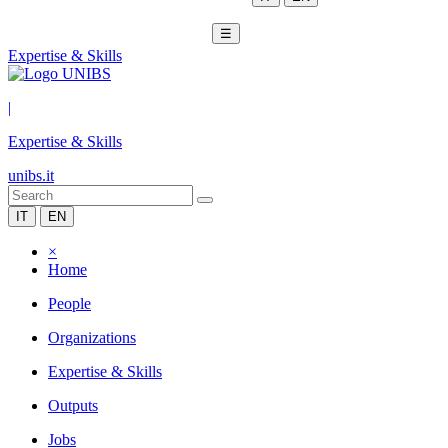
☰
Expertise & Skills
|
Expertise & Skills
unibs.it
IT
EN
×
Home
People
Organizations
Expertise & Skills
Outputs
Jobs