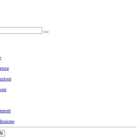
e
enze
azioni
ioni
menti
issione
N