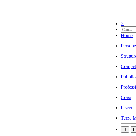
×
Home
Persone
Struttur
Compet
Pubblic
Profess
Corsi
Insegna
Terza M
IT
E