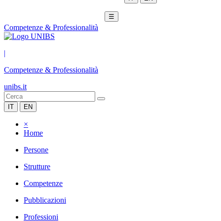
☰
Competenze & Professionalità
|
Competenze & Professionalità
unibs.it
IT
EN
×
Home
Persone
Strutture
Competenze
Pubblicazioni
Professioni