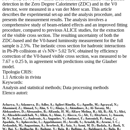
detection in the Zero Degree Calorimeter (ZDC) and in the V0
detector, were measured in a van der Meer scan. This article
describes the experimental set-up and the analysis procedure, and
presents the measurement results. The analysis involves a
comprehensive study of beam-related effects and an improved fitting
procedure, compared to previous ALICE studies, for the extraction
of the visible cross section. The resulting uncertainty of both the
ZDC-based and the V0-based luminosity measurement for the full
sample is 2.5%. The inelastic cross section for hadronic interactions
in Pb-Pb collisions at √s NN= 5.02 TeV, obtained by efficiency
correction of the V0-based visible cross section, was measured to be
7.67 ± 0.25 b, in agreement with predictions using the Glauber
model.
Tipologia CRIS:
1.1 Articolo in rivista
Keywords:
Analysis and statistical methods; Data processing methods
Elenco autori:
Acharya, S.; Adamova, D.; Adler, A.; Aglieri Rinella, G.; Agnello, M.; Agrawal, N.;
Ahammed, Z.; Ahmad, S.; Ahn, S. U.; Ahuja, I.; Akindinov, A.; Al-Turany, M.;
Aleksandrov, D.; Alessandro, B.; Alfanda, H. M.; Alfaro Molina, R.; Ali, B.; Ali, Y.; Alici,
A.; Alizadehvandchali, N.; Alkin, A.; Alme, J.; Alocco, G.; Alt, T.; Altsybeev, I.; Anaam,
M. N.; Andrei, C.; Andronic, A.; Anguelov, V.; Antinori, F.; Antonioli, P.; Anuj, C.;
Apadula, N.; Aphecetche, L.; Appelshauser, H.; Arcelli, S.; Arnaldi, R.; Arsene, I. C.;
Arslandok, M.; Augustinus, A.; Averbeck, R.; Aziz, S.; Azmi, M. D.; Badala, A.; Baek, Y.
W.; Bai, X.; Bailhache, R.; Bailung, Y.; Bala, R.; Balbino, A.; Baldisseri, A.; Balis, B.;