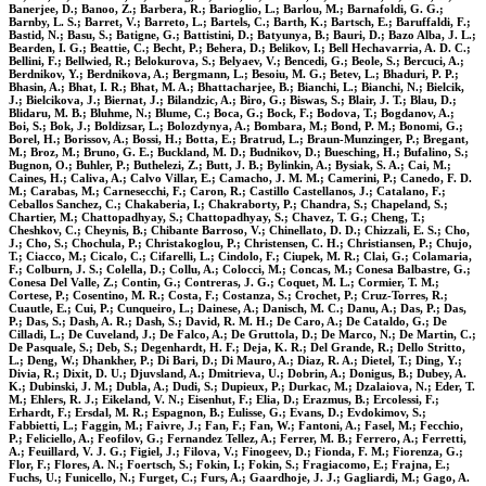
Banerjee, D.; Banoo, Z.; Barbera, R.; Barioglio, L.; Barlou, M.; Barnafoldi, G. G.;
Barnby, L. S.; Barret, V.; Barreto, L.; Bartels, C.; Barth, K.; Bartsch, E.; Baruffaldi, F.;
Bastid, N.; Basu, S.; Batigne, G.; Battistini, D.; Batyunya, B.; Bauri, D.; Bazo Alba, J. L.;
Bearden, I. G.; Beattie, C.; Becht, P.; Behera, D.; Belikov, I.; Bell Hechavarria, A. D. C.;
Bellini, F.; Bellwied, R.; Belokurova, S.; Belyaev, V.; Bencedi, G.; Beole, S.; Bercuci, A.;
Berdnikov, Y.; Berdnikova, A.; Bergmann, L.; Besoiu, M. G.; Betev, L.; Bhaduri, P. P.;
Bhasin, A.; Bhat, I. R.; Bhat, M. A.; Bhattacharjee, B.; Bianchi, L.; Bianchi, N.; Bielcik,
J.; Bielcikova, J.; Biernat, J.; Bilandzic, A.; Biro, G.; Biswas, S.; Blair, J. T.; Blau, D.;
Blidaru, M. B.; Bluhme, N.; Blume, C.; Boca, G.; Bock, F.; Bodova, T.; Bogdanov, A.;
Boi, S.; Bok, J.; Boldizsar, L.; Bolozdynya, A.; Bombara, M.; Bond, P. M.; Bonomi, G.;
Borel, H.; Borissov, A.; Bossi, H.; Botta, E.; Bratrud, L.; Braun-Munzinger, P.; Bregant,
M.; Broz, M.; Bruno, G. E.; Buckland, M. D.; Budnikov, D.; Buesching, H.; Bufalino, S.;
Bugnon, O.; Buhler, P.; Buthelezi, Z.; Butt, J. B.; Bylinkin, A.; Bysiak, S. A.; Cai, M.;
Caines, H.; Caliva, A.; Calvo Villar, E.; Camacho, J. M. M.; Camerini, P.; Canedo, F. D.
M.; Carabas, M.; Carnesecchi, F.; Caron, R.; Castillo Castellanos, J.; Catalano, F.;
Ceballos Sanchez, C.; Chakaberia, I.; Chakraborty, P.; Chandra, S.; Chapeland, S.;
Chartier, M.; Chattopadhyay, S.; Chattopadhyay, S.; Chavez, T. G.; Cheng, T.;
Cheshkov, C.; Cheynis, B.; Chibante Barroso, V.; Chinellato, D. D.; Chizzali, E. S.; Cho,
J.; Cho, S.; Chochula, P.; Christakoglou, P.; Christensen, C. H.; Christiansen, P.; Chujo,
T.; Ciacco, M.; Cicalo, C.; Cifarelli, L.; Cindolo, F.; Ciupek, M. R.; Clai, G.; Colamaria,
F.; Colburn, J. S.; Colella, D.; Collu, A.; Colocci, M.; Concas, M.; Conesa Balbastre, G.;
Conesa Del Valle, Z.; Contin, G.; Contreras, J. G.; Coquet, M. L.; Cormier, T. M.;
Cortese, P.; Cosentino, M. R.; Costa, F.; Costanza, S.; Crochet, P.; Cruz-Torres, R.;
Cuautle, E.; Cui, P.; Cunqueiro, L.; Dainese, A.; Danisch, M. C.; Danu, A.; Das, P.; Das,
P.; Das, S.; Dash, A. R.; Dash, S.; David, R. M. H.; De Caro, A.; De Cataldo, G.; De
Cilladi, L.; De Cuveland, J.; De Falco, A.; De Gruttola, D.; De Marco, N.; De Martin, C.;
De Pasquale, S.; Deb, S.; Degenhardt, H. F.; Deja, K. R.; Del Grande, R.; Dello Stritto,
L.; Deng, W.; Dhankher, P.; Di Bari, D.; Di Mauro, A.; Diaz, R. A.; Dietel, T.; Ding, Y.;
Divia, R.; Dixit, D. U.; Djuvsland, A.; Dmitrieva, U.; Dobrin, A.; Donigus, B.; Dubey, A.
K.; Dubinski, J. M.; Dubla, A.; Dudi, S.; Dupieux, P.; Durkac, M.; Dzalaiova, N.; Eder, T.
M.; Ehlers, R. J.; Eikeland, V. N.; Eisenhut, F.; Elia, D.; Erazmus, B.; Ercolessi, F.;
Erhardt, F.; Ersdal, M. R.; Espagnon, B.; Eulisse, G.; Evans, D.; Evdokimov, S.;
Fabbietti, L.; Faggin, M.; Faivre, J.; Fan, F.; Fan, W.; Fantoni, A.; Fasel, M.; Fecchio,
P.; Feliciello, A.; Feofilov, G.; Fernandez Tellez, A.; Ferrer, M. B.; Ferrero, A.; Ferretti,
A.; Feuillard, V. J. G.; Figiel, J.; Filova, V.; Finogeev, D.; Fionda, F. M.; Fiorenza, G.;
Flor, F.; Flores, A. N.; Foertsch, S.; Fokin, I.; Fokin, S.; Fragiacomo, E.; Frajna, E.;
Fuchs, U.; Funicello, N.; Furget, C.; Furs, A.; Gaardhoje, J. J.; Gagliardi, M.; Gago, A.