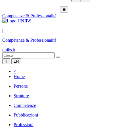
☰
Competenze & Professionalità
|
Competenze & Professionalità
unibs.it
IT
EN
×
Home
Persone
Strutture
Competenze
Pubblicazioni
Professioni