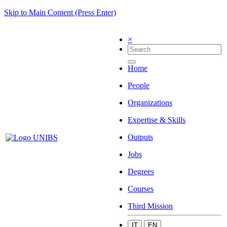
Skip to Main Content (Press Enter)
×
Home
People
Organizations
Expertise & Skills
Outputs
Jobs
Degrees
Courses
Third Mission
IT
EN