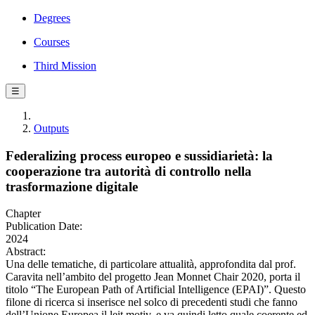
Degrees
Courses
Third Mission
☰
Outputs
Federalizing process europeo e sussidiarietà: la
cooperazione tra autorità di controllo nella
trasformazione digitale
Chapter
Publication Date:
2024
Abstract:
Una delle tematiche, di particolare attualità, approfondita dal prof.
Caravita nell’ambito del progetto Jean Monnet Chair 2020, porta il
titolo “The European Path of Artificial Intelligence (EPAI)”. Questo
filone di ricerca si inserisce nel solco di precedenti studi che fanno
dell’Unione Europea il leit motiv, e va quindi letto quale coerente ed