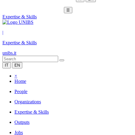
☰
Expertise & Skills
|
Expertise & Skills
unibs.it
IT
EN
×
Home
People
Organizations
Expertise & Skills
Outputs
Jobs