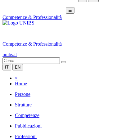
☰
Competenze & Professionalità
|
Competenze & Professionalità
unibs.it
IT
EN
×
Home
Persone
Strutture
Competenze
Pubblicazioni
Professioni