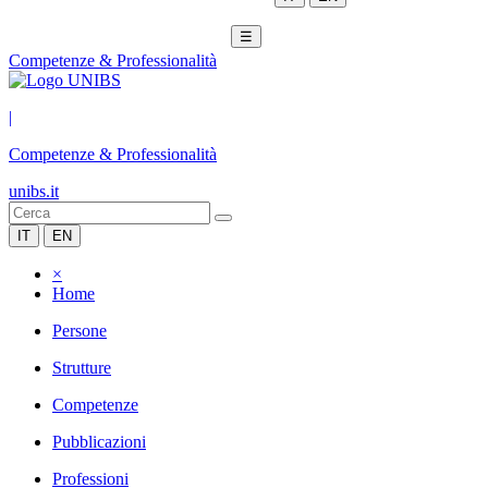
☰
Competenze & Professionalità
|
Competenze & Professionalità
unibs.it
IT
EN
×
Home
Persone
Strutture
Competenze
Pubblicazioni
Professioni