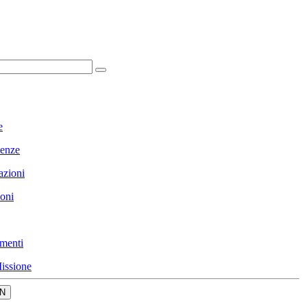
e
enze
azioni
ioni
menti
issione
N