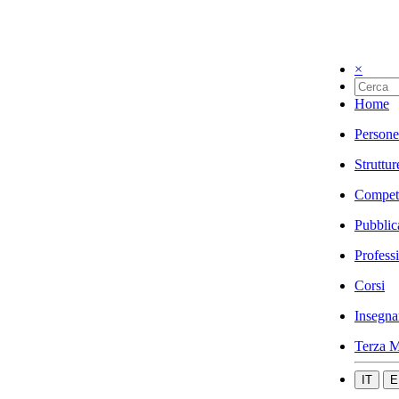
×
Home
Persone
Struttur
Compet
Pubblic
Profess
Corsi
Insegna
Terza M
IT
E