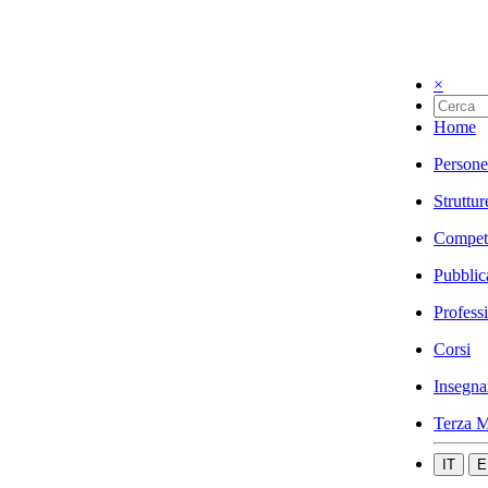
×
Home
Persone
Struttur
Compet
Pubblic
Profess
Corsi
Insegna
Terza M
IT
E