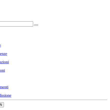
e
enze
azioni
ioni
menti
issione
N