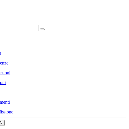
e
enze
azioni
ioni
menti
issione
N