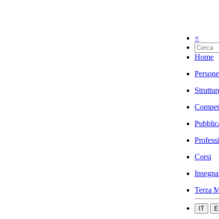
×
Home
Persone
Struttur
Compet
Pubblic
Profess
Corsi
Insegna
Terza M
IT
E