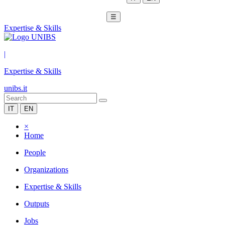
☰
Expertise & Skills
|
Expertise & Skills
unibs.it
IT
EN
×
Home
People
Organizations
Expertise & Skills
Outputs
Jobs