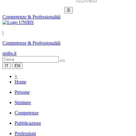
☰
Competenze & Professionalità
|
Competenze & Professionalità
unibs.it
IT
EN
×
Home
Persone
Strutture
Competenze
Pubblicazioni
Professioni