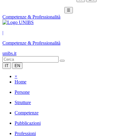
☰
Competenze & Professionalità
|
Competenze & Professionalità
unibs.it
IT
EN
×
Home
Persone
Strutture
Competenze
Pubblicazioni
Professioni