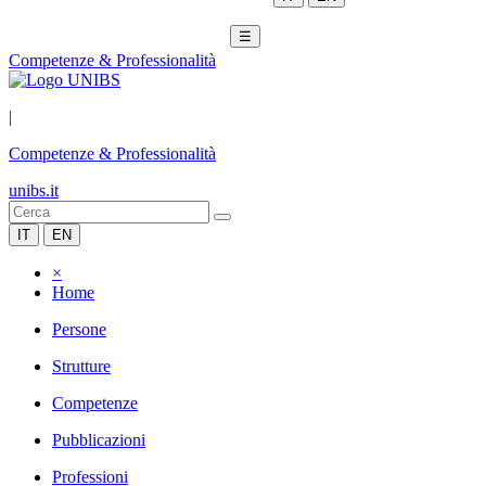
☰
Competenze & Professionalità
|
Competenze & Professionalità
unibs.it
IT
EN
×
Home
Persone
Strutture
Competenze
Pubblicazioni
Professioni