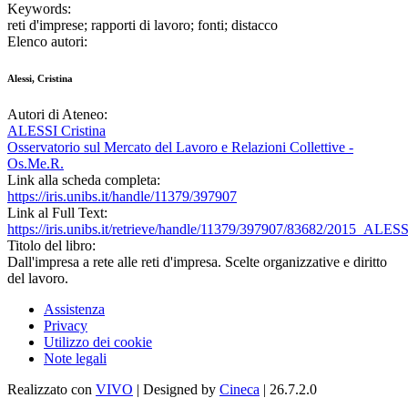
Keywords:
reti d'imprese; rapporti di lavoro; fonti; distacco
Elenco autori:
Alessi, Cristina
Autori di Ateneo:
ALESSI Cristina
Osservatorio sul Mercato del Lavoro e Relazioni Collettive -
Os.Me.R.
Link alla scheda completa:
https://iris.unibs.it/handle/11379/397907
Link al Full Text:
https://iris.unibs.it/retrieve/handle/11379/397907/83682/2015_ALESS
Titolo del libro:
Dall'impresa a rete alle reti d'impresa. Scelte organizzative e diritto
del lavoro.
Assistenza
Privacy
Utilizzo dei cookie
Note legali
Realizzato con
VIVO
| Designed by
Cineca
| 26.7.2.0