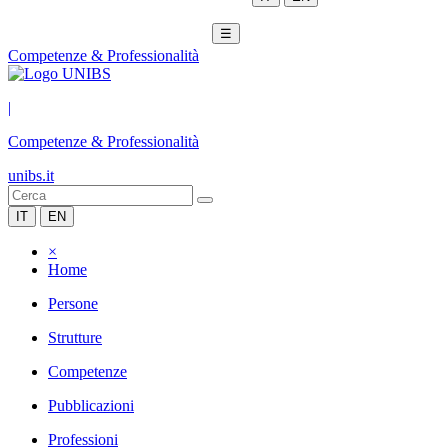
☰
Competenze & Professionalità
|
Competenze & Professionalità
unibs.it
IT
EN
×
Home
Persone
Strutture
Competenze
Pubblicazioni
Professioni