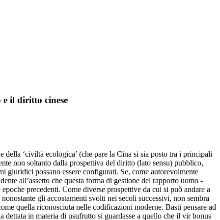
 il diritto cinese
ella ‘civiltà ecologica’ (che pare la Cina si sia posto tra i principali
nte non soltanto dalla prospettiva del diritto (lato sensu) pubblico,
hemi giuridici possano essere configurati. Se, come autorevolmente
pondente all’assetto che questa forma di gestione del rapporto uomo -
e epoche precedenti. Come diverse prospettive da cui si può andare a
i, nonostante gli accostamenti svolti nei secoli successivi, non sembra
 come quella riconosciuta nelle codificazioni moderne. Basti pensare ad
 dettata in materia di usufrutto si guardasse a quello che il vir bonus