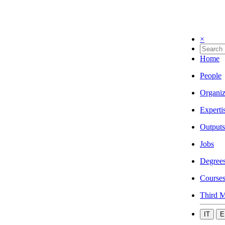
×
Home
People
Organiz
Experti
Outputs
Jobs
Degree
Course
Third M
IT
E