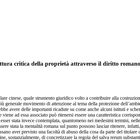
ura critica della proprietà attraverso il diritto romano e
re cinese, quale strumento giuridico volto a contribuire alla costruzione d
 più generale movimento di attenzione al tema della protezione dell’ambie
rebbe avere delle importanti ricadute su come anche alcuni istituti e sc
che viene ad essa associato può ritenersi essere una caratteristica corris
e esser stata invece contemplata, quantomeno nei medesimi termini, nell
sere stata la mentalità romana sul punto possono lasciar ritenere, infatt
ano aver previsto una facoltà di abuso della cosa da parte del titolare
ne, sostanzialmente, di concretizzare la regola del salva rerum substantia