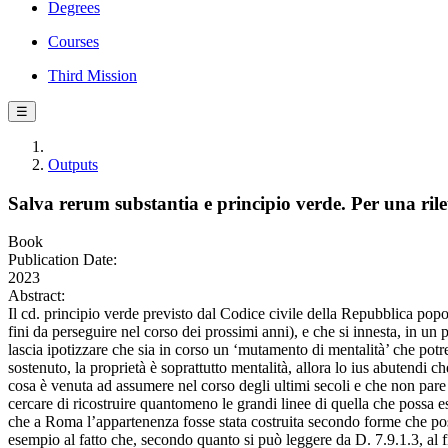
Degrees
Courses
Third Mission
☰
Outputs
Salva rerum substantia e principio verde. Per una rilett
Book
Publication Date:
2023
Abstract:
Il cd. principio verde previsto dal Codice civile della Repubblica popola
fini da perseguire nel corso dei prossimi anni), e che si innesta, in un
lascia ipotizzare che sia in corso un ‘mutamento di mentalità’ che pot
sostenuto, la proprietà è soprattutto mentalità, allora lo ius abutendi 
cosa è venuta ad assumere nel corso degli ultimi secoli e che non par
cercare di ricostruire quantomeno le grandi linee di quella che possa es
che a Roma l’appartenenza fosse stata costruita secondo forme che poss
esempio al fatto che, secondo quanto si può leggere da D. 7.9.1.3, al fi