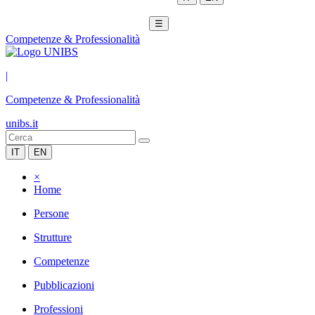
☰
Competenze & Professionalità
|
Competenze & Professionalità
unibs.it
IT
EN
×
Home
Persone
Strutture
Competenze
Pubblicazioni
Professioni