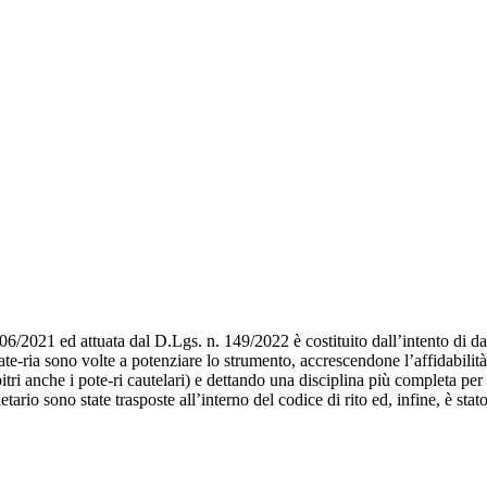
206/2021 ed attuata dal D.Lgs. n. 149/2022 è costituito dall’intento di dar
ate-ria sono volte a potenziare lo strumento, accrescendone l’affidabilità,
rbitri anche i pote-ri cautelari) e dettando una disciplina più completa per l
ietario sono state trasposte all’interno del codice di rito ed, infine, è sta