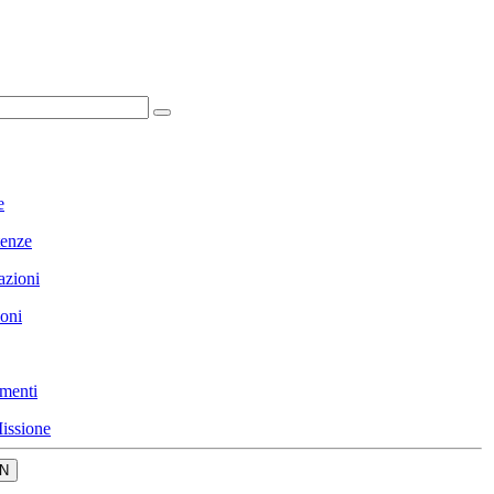
e
enze
azioni
ioni
menti
issione
N