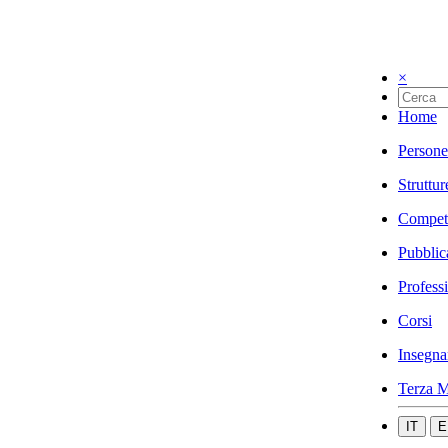
×
Home
Persone
Struttur
Compet
Pubblic
Profess
Corsi
Insegna
Terza M
IT
E