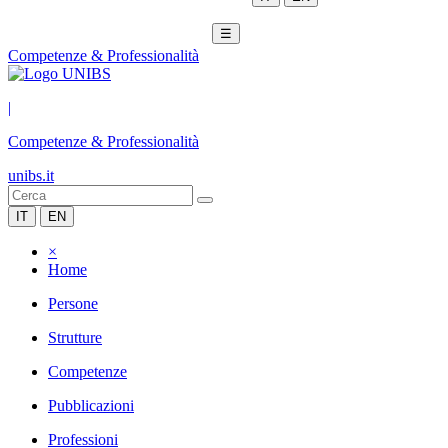
☰
Competenze & Professionalità
|
Competenze & Professionalità
unibs.it
IT
EN
×
Home
Persone
Strutture
Competenze
Pubblicazioni
Professioni