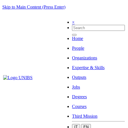
Skip to Main Content (Press Enter)
×
Home
People
Organizations
Expertise & Skills
Outputs
Jobs
Degrees
Courses
Third Mission
IT
EN