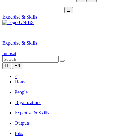
☰
Expertise & Skills
|
Expertise & Skills
unibs.it
IT
EN
×
Home
People
Organizations
Expertise & Skills
Outputs
Jobs