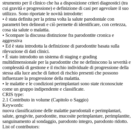
strumento per il clinico che ha a disposizione criteri diagnostici (tra
cui gravità e progressione) e definizione di casi per agevolare il suo
utilizzo. Sono riportate le novità introdotte:
• è stata definita per la prima volta la salute parodontale con
parametri ben delineati e ciò permette di identificare, con certezza,
cosa sia salute o malattia.
• Scompare la discussa distinzione fra parodontite cronica e
aggressiva
• Ed è stata introdotta la definizione di parodontite basata sulla
rilevazione di dati clinici.
• È stato introdotto un sistema di staging e grading
multidimensionale per la parodontite che ne definiscono la severità e
complessità di gestione e il rischio individuale di progressione della
stessa alla luce anche di fattori di rischio presenti che possono
influenzare la progressione della malattia.
• le malattie e le condizioni perimplantari sono state riconosciute
come un gruppo indipendente e classificate.
CRIS type:
2.1 Contributo in volume (Capitolo o Saggio)
Keywords:
nuova classificazione delle malattie parodontali e perimplantari,
salute, gengivite, parodontite, mucosite perimplantare, perimplantite,
sanguinamento al sondaggio, parodonto integro, parodonto ridotto.
List of contributors: